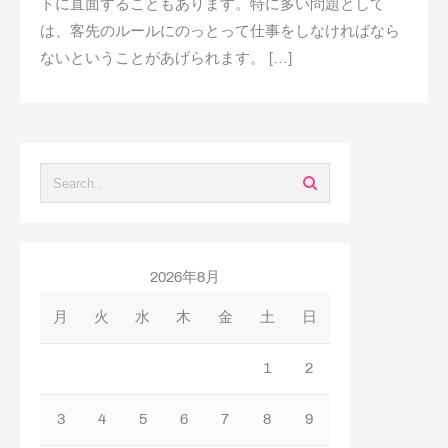
トに直面することもあります。特に多い問題として
は、客先のルールにのっとって仕事をしなければなら
ないということがあげられます。 […]
2026年8月
月
火
水
木
金
土
日
1
2
3
4
5
6
7
8
9