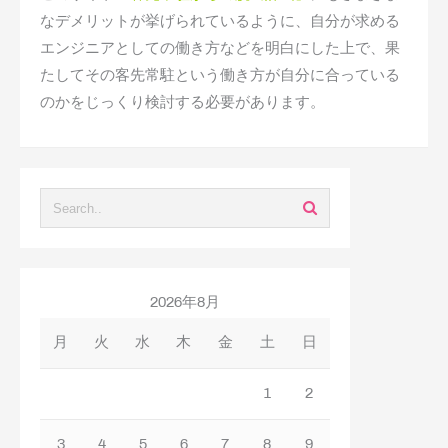
なデメリットが挙げられているように、自分が求める
エンジニアとしての働き方などを明白にした上で、果
たしてその客先常駐という働き方が自分に合っている
のかをじっくり検討する必要があります。
2026年8月
月
火
水
木
金
土
日
1
2
3
4
5
6
7
8
9